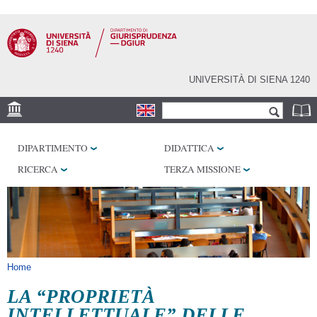
Salta al
contenuto
principale
UNIVERSITÀ DI SIENA 1240
Form di ricerca
Cerca
SEDE
DIPARTIMENTO
DIDATTICA
BIBLIOTECHE
RICERCA
TERZA MISSIONE
SERVIZI
Tu sei qui
Home
LA “PROPRIETÀ
INTELLETTUALE” DELLE