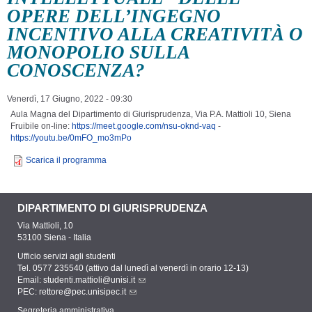
OPERE DELL’INGEGNO
INCENTIVO ALLA CREATIVITÀ O
MONOPOLIO SULLA
CONOSCENZA?
Venerdì, 17 Giugno, 2022 - 09:30
Aula Magna del Dipartimento di Giurisprudenza, Via P.A. Mattioli 10, Siena
Fruibile on-line:
https://meet.google.com/nsu-oknd-vaq
-
https://youtu.be/0mFO_mo3mPo
Scarica il programma
DIPARTIMENTO DI GIURISPRUDENZA
Via Mattioli, 10
53100 Siena - Italia
Ufficio servizi agli studenti
Tel. 0577 235540 (attivo dal lunedì al venerdì in orario 12-13)
Email:
studenti.mattioli@unisi.it
PEC:
rettore@pec.unisipec.it
Segreteria amministrativa