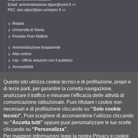
Email:
amministrazione.dgiur@unisi.it
PEC:
pec.dgiur@pec.unisipec.it
Mappa
Università di Siena
Presidio Polo Mattioli
Amministrazione trasparente
Albo online
Urp - Ufficio relazioni con il pubblico
Accessibilità
Privacy e Cookie policy
Cookie settings
Questo sito utilizza cookie tecnici e di profilazione, propri e
di terze parti, per garantire la corretta navigazione,
Segui UNISI
analizzare il traffico e misurare l'efficacia delle attività di
comunicazione istituzionale.
Puoi rifiutare i cookie non
necessari e di profilazione cliccando su
“Solo cookie
tecnici”
.
Puoi scegliere di acconsentirne l’utilizzo cliccando
su
“Accetta tutti”
oppure puoi personalizzare le tue scelte
cliccando su
“Personalizza”
.
Per maggiori informazioni leggi la nostra
Privacy e cookie