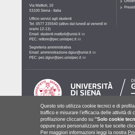
Univer
Via Mattioli, 10
Presid
53100 Siena - Italia
Ufficio servizi agli studenti
Tel. 0577 235540 (attivo dal lunedì al venerdì in
orario 12-13)
Email:
studenti.mattioli@unisi.it
PEC:
rettore@pec.unisipec.it
Segreteria amministrativa
Email:
amministrazione.dgiur@unisi.it
PEC:
pec.dgiur@pec.unisipec.it
Questo sito utilizza cookie tecnici e di profila
traffico e misurare l'efficacia delle attività d
profilazione cliccando su
“Solo cookie tecn
Università degli Studi di Siena
- Rettorato, via Banchi di Sot
P.IVA 00273530527 | C.F. 80002070524 |
Coordinate bancari
oppure puoi personalizzare le tue scelte cl
Contatti:
urp@unisi.it
- URP - Ufficio Relazioni con il Pubbli
Per maggiori informazioni leggi la nostra
Pri