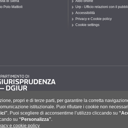
sità di Siena
Albo online
io Polo Mattioli
Urp - Ufficio relazioni con il pubbl
Accessibilità
Privacy e Cookie policy
Cookie settings
zione, propri e di terze parti, per garantire la corretta navigazion
i comunicazione istituzionale.
Puoi rifiutare i cookie non necessari
ici”
.
Puoi scegliere di acconsentirne l’utilizzo cliccando su
“Acc
to 55, 53100 Siena ITALIA
e
|
Caselle Pec: Posta Elettronica Certificata
|
Fatturazione Elettronica
iccando su
“Personalizza”
.
co Tel. 0577 235555 (dal lunedì al venerdì dalle 9.30 alle 10.30)
vacy e cookie policy