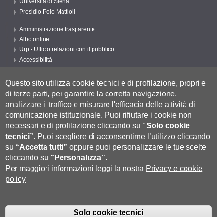
Università di Siena
Presidio Polo Mattioli
Amministrazione trasparente
Albo online
Urp - Ufficio relazioni con il pubblico
Accessibilità
Privacy e Cookie policy
Cookie settings
Questo sito utilizza cookie tecnici e di profilazione, propri e
di terze parti, per garantire la corretta navigazione,
Segui UNISI
analizzare il traffico e misurare l'efficacia delle attività di
comunicazione istituzionale.
Puoi rifiutare i cookie non
necessari e di profilazione cliccando su
“Solo cookie
tecnici”
.
Puoi scegliere di acconsentirne l’utilizzo cliccando
su
“Accetta tutti”
oppure puoi personalizzare le tue scelte
cliccando su
“Personalizza”
.
Per maggiori informazioni leggi la nostra
Privacy e cookie
policy
Università degli Studi di Siena
- Rettorato, via Banchi di Sotto 55, 53100
Siena ITALIA
Solo cookie tecnici