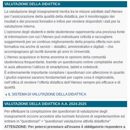
VALUTAZIONE DELLA DIDATTICA
La valutazione degli insegnamenti rientra tra le misure adottate dall’Ateneo
per l’assicurazione della qualità della didattica, per il monitoraggio dei
risultati e dei processi formativi e infine per rendere disponibili i dati per la
valutazione interna.
​L’opinione degli studenti e delle studentesse rappresenta una preziosa fonte
di informazioni con cui l’Ateneo può individuare criticità e raccogliere
suggerimenti per un continuo miglioramento della propria offerta non solo
formativa ma anche di servizi – didattici, amministrativi e digitali – che
accompagnano gli iscritti durante gli anni in Università.
L’Ateneo acquisisce in forma anonima le opinioni della comunità
studentesca frequentante, tramite un questionario online compilabile anche
in aula attraverso l’utilizzo di smartphone, tablet e notebook.
È estremamente importante compilare i questionari con attenzione in quanto
i giudizi espressi saranno fondamentali per capire cosa è migliorabile,
nell’ottica di rendere l’offerta didattica dell’Ateneo sempre più efficace e di
qualità.
IL SISTEMA DI VALUTAZIONE DELLA DIDATTICA
VALUTAZIONE DELLA DIDATTICA A.A. 2024-2025
Per effettuare la compilazione dei questionari di valutazione degli
insegnamenti occorre accedere alla normale funzione di segreteriaonline ed
entrare in "questionari" > "questionari valutazione attività didattiche"
ATTENZIONE: Per potersi prenotare all’esame è obbligatorio rispondere a