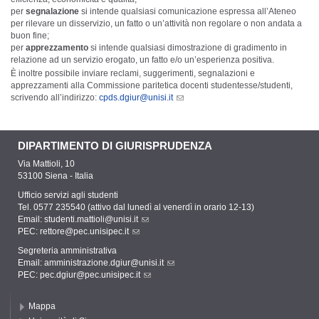
per
segnalazione
si intende qualsiasi comunicazione espressa all’Ateneo
per rilevare un disservizio, un fatto o un’attività non regolare o non andata a
buon fine;
per
apprezzamento
si intende qualsiasi dimostrazione di gradimento in
relazione ad un servizio erogato, un fatto e/o un’esperienza positiva.
È inoltre possibile inviare reclami, suggerimenti, segnalazioni e
apprezzamenti alla Commissione paritetica docenti studentesse/studenti,
scrivendo all’indirizzo:
cpds.dgiur@unisi.it
DIPARTIMENTO DI GIURISPRUDENZA
Via Mattioli, 10
53100 Siena - Italia
Ufficio servizi agli studenti
Tel. 0577 235540 (attivo dal lunedì al venerdì in orario 12-13)
Email:
studenti.mattioli@unisi.it
PEC:
rettore@pec.unisipec.it
Segreteria amministrativa
Email:
amministrazione.dgiur@unisi.it
PEC:
pec.dgiur@pec.unisipec.it
Mappa