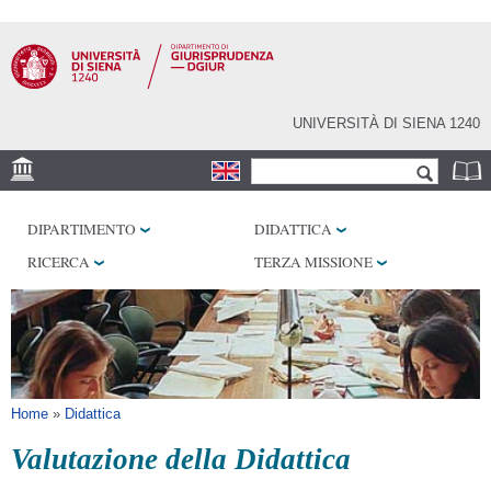
Salta al
contenuto
principale
UNIVERSITÀ DI SIENA 1240
Form di ricerca
Cerca
SEDE
DIPARTIMENTO
DIDATTICA
BIBLIOTECHE
RICERCA
TERZA MISSIONE
SERVIZI
Tu sei qui
Home
»
Didattica
Valutazione della Didattica