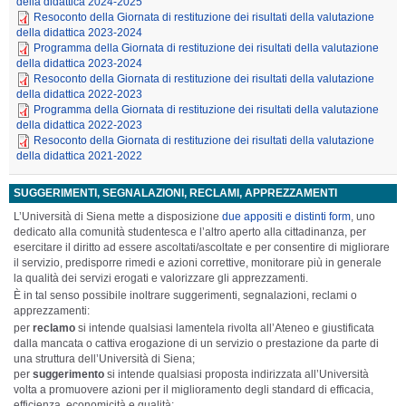
della didattica 2024-2025
Resoconto della Giornata di restituzione dei risultati della valutazione
della didattica 2023-2024
Programma della Giornata di restituzione dei risultati della valutazione
della didattica 2023-2024
Resoconto della Giornata di restituzione dei risultati della valutazione
della didattica 2022-2023
Programma della Giornata di restituzione dei risultati della valutazione
della didattica 2022-2023
Resoconto della Giornata di restituzione dei risultati della valutazione
della didattica 2021-2022
SUGGERIMENTI, SEGNALAZIONI, RECLAMI, APPREZZAMENTI
L’Università di Siena mette a disposizione
due appositi e distinti form
, uno
dedicato alla comunità studentesca e l’altro aperto alla cittadinanza, per
esercitare il diritto ad essere ascoltati/ascoltate e per consentire di migliorare
il servizio, predisporre rimedi e azioni correttive, monitorare più in generale
la qualità dei servizi erogati e valorizzare gli apprezzamenti.
È in tal senso possibile inoltrare suggerimenti, segnalazioni, reclami o
apprezzamenti:
per
reclamo
si intende qualsiasi lamentela rivolta all’Ateneo e giustificata
dalla mancata o cattiva erogazione di un servizio o prestazione da parte di
una struttura dell’Università di Siena;
per
suggerimento
si intende qualsiasi proposta indirizzata all’Università
volta a promuovere azioni per il miglioramento degli standard di efficacia,
efficienza, economicità e qualità;