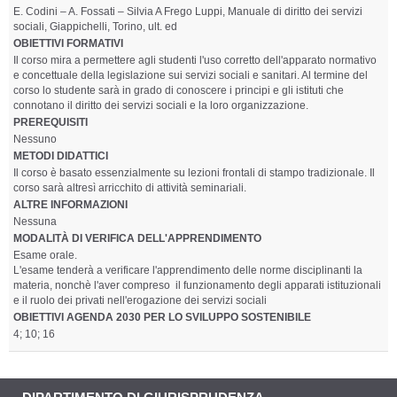
E. Codini – A. Fossati – Silvia A Frego Luppi, Manuale di diritto dei servizi
sociali, Giappichelli, Torino, ult. ed
OBIETTIVI FORMATIVI
Il corso mira a permettere agli studenti l'uso corretto dell'apparato normativo
e concettuale della legislazione sui servizi sociali e sanitari. Al termine del
corso lo studente sarà in grado di conoscere i principi e gli istituti che
connotano il diritto dei servizi sociali e la loro organizzazione.
PREREQUISITI
Nessuno
METODI DIDATTICI
Il corso è basato essenzialmente su lezioni frontali di stampo tradizionale. Il
corso sarà altresì arricchito di attività seminariali.
ALTRE INFORMAZIONI
Nessuna
MODALITÀ DI VERIFICA DELL'APPRENDIMENTO
Esame orale.
L'esame tenderà a verificare l'apprendimento delle norme disciplinanti la
materia, nonchè l'aver compreso il funzionamento degli apparati istituzionali
e il ruolo dei privati nell'erogazione dei servizi sociali
OBIETTIVI AGENDA 2030 PER LO SVILUPPO SOSTENIBILE
4; 10; 16