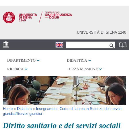
Salta al
contenuto
principale
UNIVERSITÀ DI SIENA 1240
Form di ricerca
Cerca
SEDE
DIPARTIMENTO
DIDATTICA
BIBLIOTECHE
RICERCA
TERZA MISSIONE
SERVIZI
Tu sei qui
Home
»
Didattica
»
Insegnamenti Corso di laurea in Scienze dei servizi
giuridici/Servizi giuridici
Diritto sanitario e dei servizi sociali