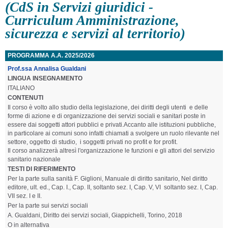
(CdS in Servizi giuridici -
Curriculum Amministrazione,
sicurezza e servizi al territorio)
PROGRAMMA A.A. 2025/2026
Prof.ssa Annalisa Gualdani
LINGUA INSEGNAMENTO
ITALIANO
CONTENUTI
Il corso è volto allo studio della legislazione, dei diritti degli utenti e delle
forme di azione e di organizzazione dei servizi sociali e sanitari poste in
essere dai soggetti attori pubblici e privati.Accanto alle istituzioni pubbliche,
in particolare ai comuni sono infatti chiamati a svolgere un ruolo rilevante nel
settore, oggetto di studio, i soggetti privati no profit e for profit.
Il corso analizzerà altresì l'organizzazione le funzioni e gli attori del servizio
sanitario nazionale
TESTI DI RIFERIMENTO
Per la parte sulla sanità F. Giglioni, Manuale di diritto sanitario, Nel diritto
editore, ult. ed., Cap. I., Cap. II, soltanto sez. I, Cap. V, VI soltanto sez. I, Cap.
VII sez. I e II.
Per la parte sui servizi sociali
A. Gualdani, Diritto dei servizi sociali, Giappichelli, Torino, 2018
O in alternativa