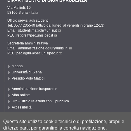
DIPARTIMENTO DI GIURISPRUDENZA
Via Mattioli, 10
53100 Siena - Italia
Ufficio servizi agli studenti
Tel. 0577 235540 (attivo dal lunedì al venerdì in orario 12-13)
Email:
studenti.mattioli@unisi.it
PEC:
rettore@pec.unisipec.it
Segreteria amministrativa
Email:
amministrazione.dgiur@unisi.it
PEC:
pec.dgiur@pec.unisipec.it
Mappa
Università di Siena
Presidio Polo Mattioli
Amministrazione trasparente
Albo online
Urp - Ufficio relazioni con il pubblico
Accessibilità
Privacy e Cookie policy
Cookie settings
Questo sito utilizza cookie tecnici e di profilazione, propri e
di terze parti, per garantire la corretta navigazione,
Segui UNISI