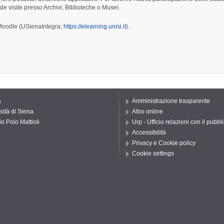
de visite presso Archivi, Biblioteche o Musei.
a Moodle (USienaIntegra;
https://elearning.unisi.it
).
a
Amministrazione trasparente
sità di Siena
Albo online
io Polo Mattioli
Urp - Ufficio relazioni con il pubbl
Accessibilità
Privacy e Cookie policy
Cookie settings