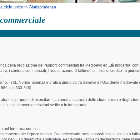
a ciclo unico in Giurisprudenza
o commerciale
storica della regolazione dei rapporti commerciali tra Medioevo ed Età moderna, con rif
vi, i contratti commerciali, l’assicurazione, il fallimento, i titoli di credito, la giuris
erno, in Id., Norme, scienza e pratica giuridica tra Genova e l’Occidente medievale 
 1989, pp. 333-345).
boratorio si propone di esercitare l’autonoma capacità delle studentesse e degli stud
risultati attraverso relazioni scritte o in forma orale.
ci e nel loro raccordo con i
rico concernente l’epoca trattata. Ove necessario, sono esposti casi di scuola o fat
elle loro peculiari dinamiche applicative. Per favorire l’attiva partecipazione delle stu