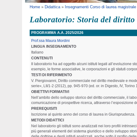
Tu sei qui
Home
»
Didattica
»
Insegnamenti Corso di laurea magistrale 
Laboratorio: Storia del diritt
PROGRAMMA A.A. 2025/2026
Prof.ssa Maura Mordini
LINGUA INSEGNAMENTO
Italiano
CONTENUTI
Il laboratorio ha ad oggetto alcuni istituti legati all’evoluzione 
esempio, le forme associative, le corporazioni e gli statuti corporati
TESTI DI RIFERIMENTO
V. Piergiovanni, Diritto commerciale nel diritto medievale e mod
serie», LII/1-2 (2012), pp. 945-970 (ed. or. in Digesto, IV, Torino
OBIETTIVI FORMATIVI
Nell’ambito dello sviluppo storico del diritto commerciale, il la
comunicazione di prospettive ricerca, attraverso l’esposizione dei 
PREREQUISITI
Iscrizione al quinto anno del corso di laurea in Giurisprudenza.
METODI DIDATTICI
Nel laboratorio gli istituti sono analizzati nei loro profili intrinse
più generali elementi del sistema giuridico e dello sviluppo sto
delle dottrine e degli istituti analizzati, anche sotto il profilo d