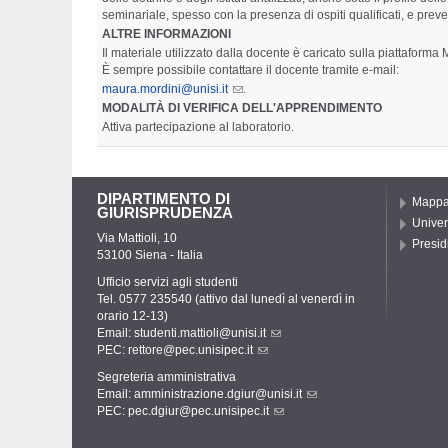
seminariale, spesso con la presenza di ospiti qualificati, e preve
ALTRE INFORMAZIONI
Il materiale utilizzato dalla docente è caricato sulla piattaform
È sempre possibile contattare il docente tramite e-mail:
maura.mordini@unisi.it
.
MODALITÀ DI VERIFICA DELL'APPRENDIMENTO
Attiva partecipazione al laboratorio.
DIPARTIMENTO DI
Mapp
GIURISPRUDENZA
Univer
Via Mattioli, 10
Presid
53100 Siena - Italia
Ufficio servizi agli studenti
Tel. 0577 235540 (attivo dal lunedì al venerdì in
orario 12-13)
Email:
studenti.mattioli@unisi.it
PEC:
rettore@pec.unisipec.it
Segreteria amministrativa
Email:
amministrazione.dgiur@unisi.it
PEC:
pec.dgiur@pec.unisipec.it