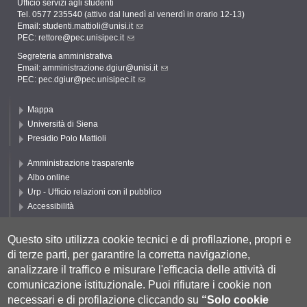
Ufficio servizi agli studenti
Tel. 0577 235540 (attivo dal lunedì al venerdì in orario 12-13)
Email:
studenti.mattioli@unisi.it
PEC:
rettore@pec.unisipec.it
Segreteria amministrativa
Email:
amministrazione.dgiur@unisi.it
PEC:
pec.dgiur@pec.unisipec.it
Mappa
Università di Siena
Presidio Polo Mattioli
Amministrazione trasparente
Albo online
Urp - Ufficio relazioni con il pubblico
Accessibilità
Privacy e Cookie policy
Cookie settings
Questo sito utilizza cookie tecnici e di profilazione, propri e
di terze parti, per garantire la corretta navigazione,
Segui UNISI
analizzare il traffico e misurare l'efficacia delle attività di
comunicazione istituzionale.
Puoi rifiutare i cookie non
necessari e di profilazione cliccando su
“Solo cookie