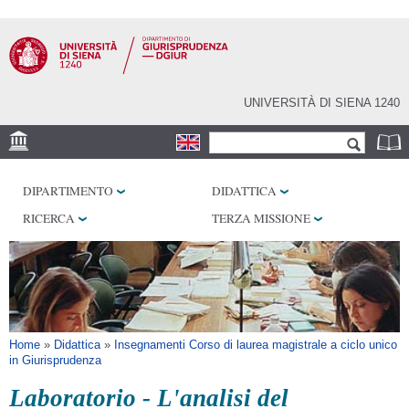
Salta al
contenuto
principale
UNIVERSITÀ DI SIENA 1240
Form di ricerca
Cerca
SEDE
DIPARTIMENTO
DIDATTICA
BIBLIOTECHE
RICERCA
TERZA MISSIONE
SERVIZI
Tu sei qui
Home
»
Didattica
»
Insegnamenti Corso di laurea magistrale a ciclo unico
in Giurisprudenza
Laboratorio - L'analisi del