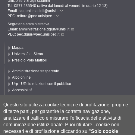
Ufficio servizi agli studenti
Tel. 0577 235540 (attivo dal lunedì al venerdì in orario 12-13)
Email:
studenti.mattioli@unisi.it
PEC:
rettore@pec.unisipec.it
Segreteria amministrativa
Email:
amministrazione.dgiur@unisi.it
PEC:
pec.dgiur@pec.unisipec.it
Mappa
Università di Siena
Presidio Polo Mattioli
Amministrazione trasparente
Albo online
Urp - Ufficio relazioni con il pubblico
Accessibilità
Privacy e Cookie policy
Cookie settings
Questo sito utilizza cookie tecnici e di profilazione, propri e
di terze parti, per garantire la corretta navigazione,
Segui UNISI
analizzare il traffico e misurare l'efficacia delle attività di
comunicazione istituzionale.
Puoi rifiutare i cookie non
necessari e di profilazione cliccando su
“Solo cookie