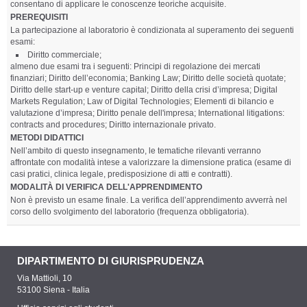
consentano di applicare le conoscenze teoriche acquisite.
PREREQUISITI
La partecipazione al laboratorio è condizionata al superamento dei seguenti
esami:
Diritto commerciale;
almeno due esami tra i seguenti: Principi di regolazione dei mercati
finanziari; Diritto dell’economia; Banking Law; Diritto delle società quotate;
Diritto delle start-up e venture capital; Diritto della crisi d’impresa; Digital
Markets Regulation; Law of Digital Technologies; Elementi di bilancio e
valutazione d’impresa; Diritto penale dell'impresa; International litigations:
contracts and procedures; Diritto internazionale privato.
METODI DIDATTICI
Nell’ambito di questo insegnamento, le tematiche rilevanti verranno
affrontate con modalità intese a valorizzare la dimensione pratica (esame di
casi pratici, clinica legale, predisposizione di atti e contratti).
MODALITÀ DI VERIFICA DELL'APPRENDIMENTO
Non è previsto un esame finale. La verifica dell’apprendimento avverrà nel
corso dello svolgimento del laboratorio (frequenza obbligatoria).
DIPARTIMENTO DI GIURISPRUDENZA
Via Mattioli, 10
53100 Siena - Italia