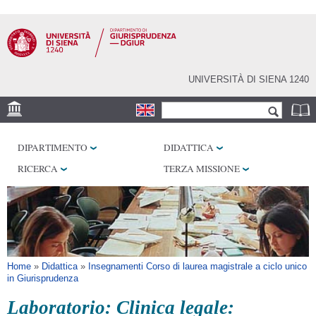
Salta al
contenuto
principale
UNIVERSITÀ DI SIENA 1240
Form di ricerca
Cerca
SEDE
DIPARTIMENTO
DIDATTICA
BIBLIOTECHE
RICERCA
TERZA MISSIONE
SERVIZI
Tu sei qui
Home
»
Didattica
»
Insegnamenti Corso di laurea magistrale a ciclo unico
in Giurisprudenza
Laboratorio: Clinica legale: