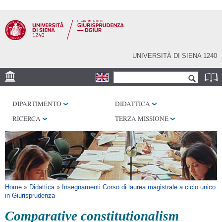
Salta al
contenuto
principale
UNIVERSITÀ DI SIENA 1240
Form di ricerca
Cerca
SEDE
DIPARTIMENTO
DIDATTICA
BIBLIOTECHE
RICERCA
TERZA MISSIONE
SERVIZI
Tu sei qui
Home
»
Didattica
»
Insegnamenti Corso di laurea magistrale a ciclo unico
in Giurisprudenza
Comparative constitutionalism