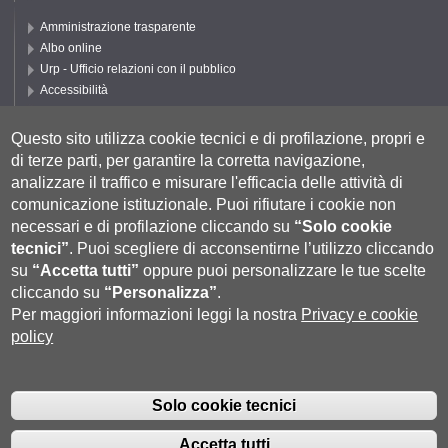
Amministrazione trasparente
Albo online
Urp - Ufficio relazioni con il pubblico
Accessibilità
Privacy e Cookie policy
Cookie settings
Questo sito utilizza cookie tecnici e di profilazione, propri e
di terze parti, per garantire la corretta navigazione,
Segui UNISI
analizzare il traffico e misurare l'efficacia delle attività di
comunicazione istituzionale.
Puoi rifiutare i cookie non
necessari e di profilazione cliccando su
“Solo cookie
tecnici”
.
Puoi scegliere di acconsentirne l’utilizzo cliccando
su
“Accetta tutti”
oppure puoi personalizzare le tue scelte
cliccando su
“Personalizza”
.
Per maggiori informazioni leggi la nostra
Privacy e cookie
policy
Università degli Studi di Siena
- Rettorato, via Banchi di Sotto 55, 53100
Siena ITALIA
Solo cookie tecnici
P.IVA 00273530527 | C.F. 80002070524 |
Coordinate bancarie
|
Caselle
Pec: Posta Elettronica Certificata
|
Fatturazione Elettronica
Accetta tutti