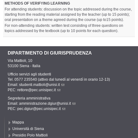
METHODS OF VERIFYING LEARNING
For attending students: discussion on the topic addressed during the course,
starting from the reading material assigned by the teacher (up to 15 points);
oral presentation on a theme agreed during the course (up to15 points).
For non-attending students: written test consisting of three questions on
topics addressed by the textbook (up to 10 points for each question).
DIPARTIMENTO DI GIURISPRUDENZA
Via Mattioli, 10
53100 Siena - Italia
Ufficio servizi agli studenti
Tel. 0577 235540 (attivo dal lunedì al venerdì in orario 12-13)
Email:
studenti.mattioli@unisi.it
PEC:
rettore@pec.unisipec.it
Segreteria amministrativa
Email:
amministrazione.dgiur@unisi.it
PEC:
pec.dgiur@pec.unisipec.it
Mappa
Università di Siena
Presidio Polo Mattioli