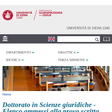
Salta al
contenuto
principale
UNIVERSITÀ DI SIENA 1240
Form di ricerca
Cerca
SEDE
DIPARTIMENTO
DIDATTICA
BIBLIOTECHE
RICERCA
TERZA MISSIONE
SERVIZI
Tu sei qui
Home
Dottorato in Scienze giuridiche -
Elenco ammessi alla prova scritta