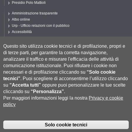
Presidio Polo Mattioli
Amministrazione trasparente
Albo online
Urp - Ufficio relazioni con il pubblico
Accessibilità
Privacy e Cookie policy
Cookie settings
Questo sito utilizza cookie tecnici e di profilazione, propri e
di terze parti, per garantire la corretta navigazione,
Segui UNISI
analizzare il traffico e misurare l'efficacia delle attività di
comunicazione istituzionale.
Puoi rifiutare i cookie non
necessari e di profilazione cliccando su
“Solo cookie
tecnici”
.
Puoi scegliere di acconsentirne l’utilizzo cliccando
su
“Accetta tutti”
oppure puoi personalizzare le tue scelte
cliccando su
“Personalizza”
.
Per maggiori informazioni leggi la nostra
Privacy e cookie
policy
Università degli Studi di Siena
- Rettorato, via Banchi di Sotto 55, 53100
Siena ITALIA
Solo cookie tecnici
P.IVA 00273530527 | C.F. 80002070524 |
Coordinate bancarie
|
Caselle