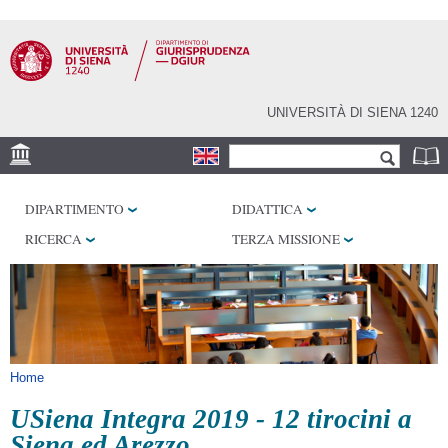
Salta al
contenuto
principale
UNIVERSITÀ DI SIENA 1240
Form di ricerca
Cerca
SEDE
DIPARTIMENTO
DIDATTICA
BIBLIOTECHE
RICERCA
TERZA MISSIONE
SERVIZI
Tu sei qui
Home
USiena Integra 2019 - 12 tirocini a
Siena ed Arezzo