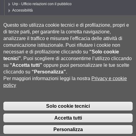
Urp - Ufficio relazioni con il pubblico
Accessibilità
Privacy e Cookie policy
Cookie settings
Questo sito utilizza cookie tecnici e di profilazione, propri e
di terze parti, per garantire la corretta navigazione,
Segui UNISI
analizzare il traffico e misurare l'efficacia delle attività di
comunicazione istituzionale.
Puoi rifiutare i cookie non
necessari e di profilazione cliccando su
“Solo cookie
tecnici”
.
Puoi scegliere di acconsentirne l’utilizzo cliccando
su
“Accetta tutti”
oppure puoi personalizzare le tue scelte
cliccando su
“Personalizza”
.
Per maggiori informazioni leggi la nostra
Privacy e cookie
policy
Università degli Studi di Siena
- Rettorato, via Banchi di Sotto 55, 53100
Siena ITALIA
Solo cookie tecnici
P.IVA 00273530527 | C.F. 80002070524 |
Coordinate bancarie
|
Caselle
Pec: Posta Elettronica Certificata
|
Fatturazione Elettronica
Accetta tutti
Contatti:
urp@unisi.it
- URP - Ufficio Relazioni con il Pubblico Tel.
0577 235555 (dal lunedì al venerdì dalle 9.30 alle 10.30)
Personalizza