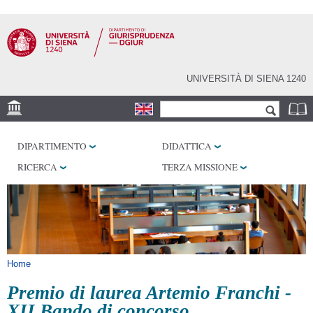
Salta al
contenuto
principale
UNIVERSITÀ DI SIENA 1240
Form di ricerca
Cerca
SEDE
DIPARTIMENTO
DIDATTICA
BIBLIOTECHE
RICERCA
TERZA MISSIONE
SERVIZI
Tu sei qui
Home
Premio di laurea Artemio Franchi -
XII Bando di concorso