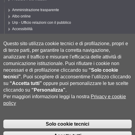
Amministrazione trasparente
Albo online
Urp - Ufficio relazioni con il pubblico
Accessibilità
Privacy e Cookie policy
Cookie settings
Questo sito utilizza cookie tecnici e di profilazione, propri e
di terze parti, per garantire la corretta navigazione,
Segui UNISI
analizzare il traffico e misurare l'efficacia delle attività di
comunicazione istituzionale.
Puoi rifiutare i cookie non
necessari e di profilazione cliccando su
“Solo cookie
tecnici”
.
Puoi scegliere di acconsentirne l’utilizzo cliccando
su
“Accetta tutti”
oppure puoi personalizzare le tue scelte
cliccando su
“Personalizza”
.
Per maggiori informazioni leggi la nostra
Privacy e cookie
policy
Università degli Studi di Siena
- Rettorato, via Banchi di Sotto 55, 53100
Siena ITALIA
Solo cookie tecnici
P.IVA 00273530527 | C.F. 80002070524 |
Coordinate bancarie
|
Caselle
Pec: Posta Elettronica Certificata
|
Fatturazione Elettronica