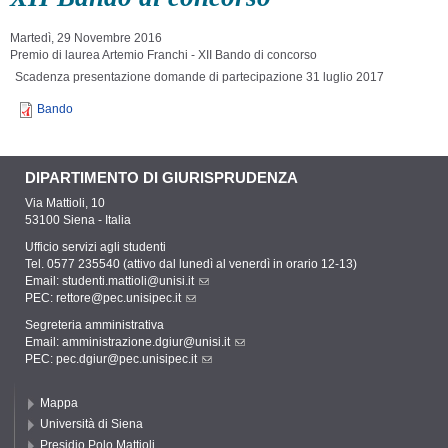
Martedì, 29 Novembre 2016
Premio di laurea Artemio Franchi - XII Bando di concorso
Scadenza presentazione domande di partecipazione 31 luglio 2017
Bando
DIPARTIMENTO DI GIURISPRUDENZA
Via Mattioli, 10
53100 Siena - Italia
Ufficio servizi agli studenti
Tel. 0577 235540 (attivo dal lunedì al venerdì in orario 12-13)
Email:
studenti.mattioli@unisi.it
PEC:
rettore@pec.unisipec.it
Segreteria amministrativa
Email:
amministrazione.dgiur@unisi.it
PEC:
pec.dgiur@pec.unisipec.it
Mappa
Università di Siena
Presidio Polo Mattioli