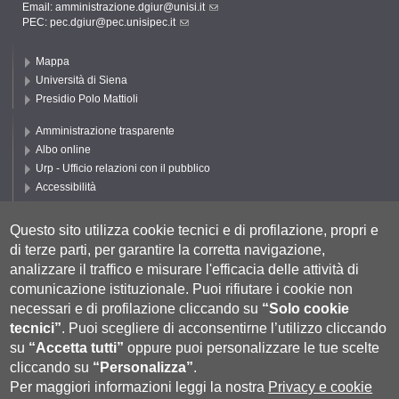
Email:
amministrazione.dgiur@unisi.it
PEC:
pec.dgiur@pec.unisipec.it
Mappa
Università di Siena
Presidio Polo Mattioli
Amministrazione trasparente
Albo online
Urp - Ufficio relazioni con il pubblico
Accessibilità
Privacy e Cookie policy
Cookie settings
Questo sito utilizza cookie tecnici e di profilazione, propri e
di terze parti, per garantire la corretta navigazione,
Segui UNISI
analizzare il traffico e misurare l'efficacia delle attività di
comunicazione istituzionale.
Puoi rifiutare i cookie non
necessari e di profilazione cliccando su
“Solo cookie
tecnici”
.
Puoi scegliere di acconsentirne l’utilizzo cliccando
su
“Accetta tutti”
oppure puoi personalizzare le tue scelte
cliccando su
“Personalizza”
.
Per maggiori informazioni leggi la nostra
Privacy e cookie