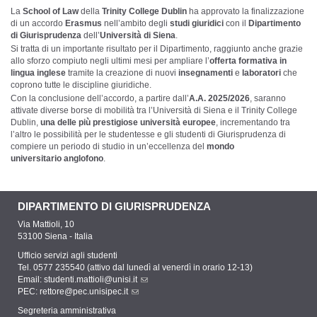
La
School of Law
della
Trinity College Dublin
ha approvato la finalizzazione
di un accordo
Erasmus
nell’ambito degli
studi giuridici
con il
Dipartimento
di Giurisprudenza
dell’
Università di Siena
.
Si tratta di un importante risultato per il Dipartimento, raggiunto anche grazie
allo sforzo compiuto negli ultimi mesi per ampliare l’
offerta formativa in
lingua inglese
tramite la creazione di nuovi
insegnamenti
e
laboratori
che
coprono tutte le discipline giuridiche.
Con la conclusione dell’accordo, a partire dall’
A.A. 2025/2026
, saranno
attivate diverse borse di mobilità tra l’Università di Siena e il Trinity College
Dublin,
una delle più prestigiose università europee
, incrementando tra
l’altro le possibilità per le studentesse e gli studenti di Giurisprudenza di
compiere un periodo di studio in un’eccellenza del
mondo
universitario anglofono
.
DIPARTIMENTO DI GIURISPRUDENZA
Via Mattioli, 10
53100 Siena - Italia
Ufficio servizi agli studenti
Tel. 0577 235540 (attivo dal lunedì al venerdì in orario 12-13)
Email:
studenti.mattioli@unisi.it
PEC:
rettore@pec.unisipec.it
Segreteria amministrativa