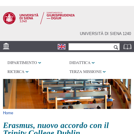
Salta al
contenuto
principale
UNIVERSITÀ DI SIENA 1240
Form di ricerca
Cerca
SEDE
DIPARTIMENTO
DIDATTICA
BIBLIOTECHE
RICERCA
TERZA MISSIONE
SERVIZI
Tu sei qui
Home
Erasmus, nuovo accordo con il
Trinity College Dublin