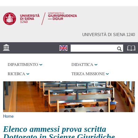
Salta al
contenuto
principale
UNIVERSITÀ DI SIENA 1240
Form di ricerca
Cerca
SEDE
DIPARTIMENTO
DIDATTICA
BIBLIOTECHE
RICERCA
TERZA MISSIONE
SERVIZI
Tu sei qui
Home
Elenco ammessi prova scritta
Dottorato in Scienze Giuridiche