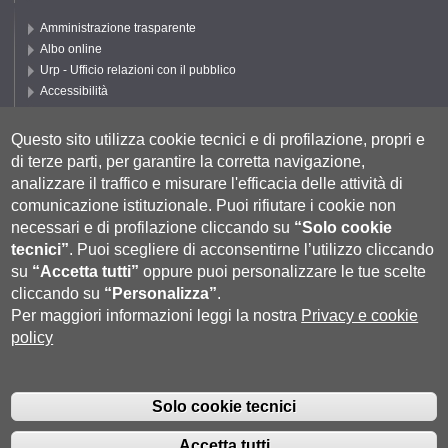
Amministrazione trasparente
Albo online
Urp - Ufficio relazioni con il pubblico
Accessibilità
Privacy e Cookie policy
Cookie settings
Questo sito utilizza cookie tecnici e di profilazione, propri e
di terze parti, per garantire la corretta navigazione,
Segui UNISI
analizzare il traffico e misurare l'efficacia delle attività di
comunicazione istituzionale.
Puoi rifiutare i cookie non
necessari e di profilazione cliccando su
“Solo cookie
tecnici”
.
Puoi scegliere di acconsentirne l’utilizzo cliccando
su
“Accetta tutti”
oppure puoi personalizzare le tue scelte
cliccando su
“Personalizza”
.
Per maggiori informazioni leggi la nostra
Privacy e cookie
policy
Università degli Studi di Siena
- Rettorato, via Banchi di Sotto 55, 53100
Siena ITALIA
Solo cookie tecnici
P.IVA 00273530527 | C.F. 80002070524 |
Coordinate bancarie
|
Caselle
Pec: Posta Elettronica Certificata
|
Fatturazione Elettronica
Accetta tutti