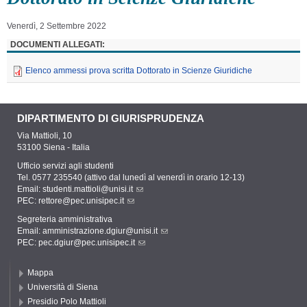
Venerdì, 2 Settembre 2022
DOCUMENTI ALLEGATI:
Elenco ammessi prova scritta Dottorato in Scienze Giuridiche
DIPARTIMENTO DI GIURISPRUDENZA
Via Mattioli, 10
53100 Siena - Italia
Ufficio servizi agli studenti
Tel. 0577 235540 (attivo dal lunedì al venerdì in orario 12-13)
Email:
studenti.mattioli@unisi.it
PEC:
rettore@pec.unisipec.it
Segreteria amministrativa
Email:
amministrazione.dgiur@unisi.it
PEC:
pec.dgiur@pec.unisipec.it
Mappa
Università di Siena
Presidio Polo Mattioli