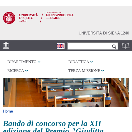
Salta al
contenuto
principale
UNIVERSITÀ DI SIENA 1240
Form di ricerca
Cerca
SEDE
DIPARTIMENTO
DIDATTICA
BIBLIOTECHE
RICERCA
TERZA MISSIONE
SERVIZI
Tu sei qui
Home
Bando di concorso per la XII
edizione del Premio "Giuditta