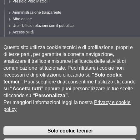
Presidio Polo Mattioli
Amministrazione trasparente
Albo online
Urp - Ufficio relazioni con il pubblico
Accessibilità
Privacy e Cookie policy
Cookie settings
Questo sito utilizza cookie tecnici e di profilazione, propri e
di terze parti, per garantire la corretta navigazione,
Segui UNISI
analizzare il traffico e misurare l'efficacia delle attività di
comunicazione istituzionale.
Puoi rifiutare i cookie non
necessari e di profilazione cliccando su
“Solo cookie
tecnici”
.
Puoi scegliere di acconsentirne l’utilizzo cliccando
su
“Accetta tutti”
oppure puoi personalizzare le tue scelte
cliccando su
“Personalizza”
.
Per maggiori informazioni leggi la nostra
Privacy e cookie
policy
Università degli Studi di Siena
- Rettorato, via Banchi di Sotto 55, 53100
Siena ITALIA
Solo cookie tecnici
P.IVA 00273530527 | C.F. 80002070524 |
Coordinate bancarie
|
Caselle