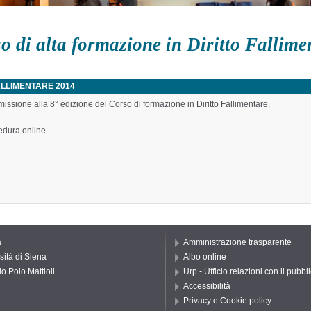
so di alta formazione in Diritto Fallime
ALLIMENTARE 2014
missione alla 8° edizione del Corso di formazione in Diritto Fallimentare.
edura online.
a
Amministrazione trasparente
sità di Siena
Albo online
io Polo Mattioli
Urp - Ufficio relazioni con il pubbl
Accessibilità
Privacy e Cookie policy