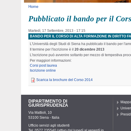
Tu sei qui
Home
Pubblicato il bando per il Cor
Martedì, 17 Settembre, 2013 - 17:15
BANDO PER IL CORSO DI ALTA FORMAZIONE IN DIRITTO F
L'Università degli Studi di Siena ha pubblicato il bando per l'am
Il termine per l'iscrizione è il
20 dicembre 2013
L'iscrizione può avvenire soltanto per mezzo di tempestiva proc
Per maggiori informazioni:
Corsi post laurea
Iscrizione online
Scarica la brochure del Corso 2014
DIPARTIMENTO DI
Mapp
GIURISPRUDENZA
Univer
Via Mattioli, 10
Presid
53100 Siena - Italia
Ufficio servizi agli studenti
Tel. 0577 235540 (attivo dal lunedì al venerdì in