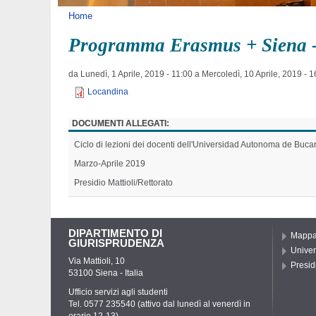
Tu sei qui
Home
Programma Erasmus + Siena 
da
Lunedì, 1 Aprile, 2019 - 11:00
a
Mercoledì, 10 Aprile, 2019 - 1
Locandina
DOCUMENTI ALLEGATI:
Ciclo di lezioni dei docenti dell'Universidad Autonoma de Bu
Marzo-Aprile 2019
Presidio Mattioli/Rettorato
DIPARTIMENTO DI
Mapp
GIURISPRUDENZA
Univer
Via Mattioli, 10
Presid
53100 Siena - Italia
Ufficio servizi agli studenti
Tel. 0577 235540 (attivo dal lunedì al venerdì in
orario 12-13)