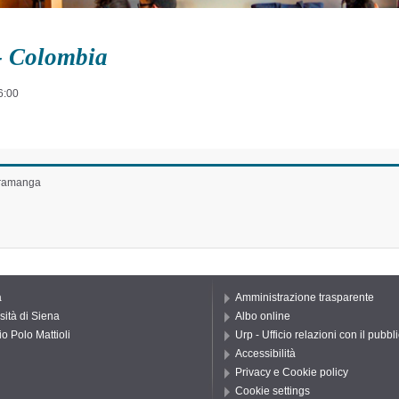
- Colombia
6:00
caramanga
a
Amministrazione trasparente
sità di Siena
Albo online
io Polo Mattioli
Urp - Ufficio relazioni con il pubbl
Accessibilità
Privacy e Cookie policy
Cookie settings