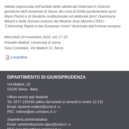
Attività organizzata nell’ambito delle attività del Dottorato in Scienze
giuridiche dell’Università di Siena, dei corsi di Diritto parlamentare (prof.
Mario Perini) e di Giustizia costituzionale ed elettorale (prof. Giammaria
Milani) e delle Annual Lectures del Modulo Jean Monnet CREU -
“Citizenship Rights in the European Union” finanziato dall’Unione europea
Mercoledì 20 novembre 2024, ore 17-19
Presidio Mattioli, Università di Siena
Sala Consiliare, Via Mattioli 10, Siena
Locandina
DIPARTIMENTO DI GIURISPRUDENZA
Via Mattioli, 10
53100 Siena - Italia
Ufficio servizi agli studenti
Tel. 0577 235540 (attivo dal lunedì al venerdì in orario 12-13)
Email:
studenti.mattioli@unisi.it
PEC:
rettore@pec.unisipec.it
Segreteria amministrativa
Email:
amministrazione.dgiur@unisi.it