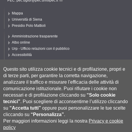
PEC:
pec.dgiur@pec.unisipec.it
Mappa
Università di Siena
Presidio Polo Mattioli
Amministrazione trasparente
Albo online
Urp - Ufficio relazioni con il pubblico
Accessibilità
Privacy e Cookie policy
Cookie settings
Questo sito utilizza cookie tecnici e di profilazione, propri e
di terze parti, per garantire la corretta navigazione,
Segui UNISI
analizzare il traffico e misurare l'efficacia delle attività di
comunicazione istituzionale.
Puoi rifiutare i cookie non
necessari e di profilazione cliccando su
“Solo cookie
tecnici”
.
Puoi scegliere di acconsentirne l’utilizzo cliccando
su
“Accetta tutti”
oppure puoi personalizzare le tue scelte
cliccando su
“Personalizza”
.
Per maggiori informazioni leggi la nostra
Privacy e cookie
policy