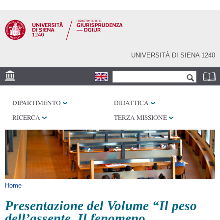
Salta al
contenuto
principale
UNIVERSITÀ DI SIENA 1240
Form di ricerca
Cerca
SEDE
DIPARTIMENTO
DIDATTICA
BIBLIOTECHE
RICERCA
TERZA MISSIONE
SERVIZI
Tu sei qui
Home
Presentazione del Volume “Il peso
dell’assente. Il fenomeno