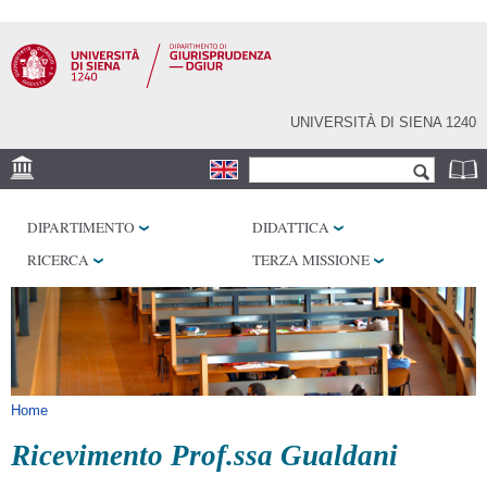
Salta al
contenuto
principale
UNIVERSITÀ DI SIENA 1240
Form di ricerca
Cerca
SEDE
DIPARTIMENTO
DIDATTICA
BIBLIOTECHE
RICERCA
TERZA MISSIONE
SERVIZI
Tu sei qui
Home
Ricevimento Prof.ssa Gualdani