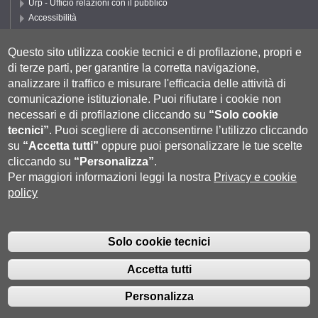
Urp - Ufficio relazioni con il pubblico
Accessibilità
Privacy e Cookie policy
Cookie settings
Questo sito utilizza cookie tecnici e di profilazione, propri e
di terze parti, per garantire la corretta navigazione,
Segui UNISI
analizzare il traffico e misurare l'efficacia delle attività di
comunicazione istituzionale.
Puoi rifiutare i cookie non
necessari e di profilazione cliccando su
“Solo cookie
tecnici”
.
Puoi scegliere di acconsentirne l’utilizzo cliccando
su
“Accetta tutti”
oppure puoi personalizzare le tue scelte
cliccando su
“Personalizza”
.
Per maggiori informazioni leggi la nostra
Privacy e cookie
policy
Università degli Studi di Siena
- Rettorato, via Banchi di Sotto 55, 53100
Siena ITALIA
Solo cookie tecnici
P.IVA 00273530527 | C.F. 80002070524 |
Coordinate bancarie
|
Caselle
Pec: Posta Elettronica Certificata
|
Fatturazione Elettronica
Accetta tutti
Contatti:
urp@unisi.it
- URP - Ufficio Relazioni con il Pubblico Tel.
0577 235555 (dal lunedì al venerdì dalle 9.30 alle 10.30)
Personalizza