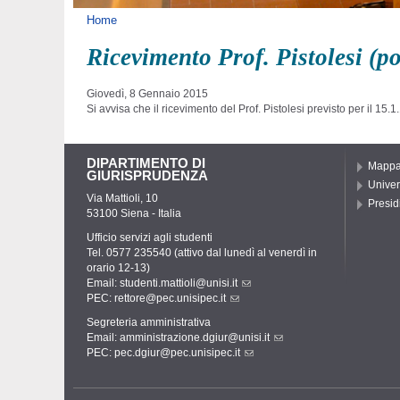
Tu sei qui
Home
Ricevimento Prof. Pistolesi (po
Giovedì, 8 Gennaio 2015
Si avvisa che il ricevimento del Prof. Pistolesi previsto per il 15.1.
DIPARTIMENTO DI
Mapp
GIURISPRUDENZA
Univer
Via Mattioli, 10
Presid
53100 Siena - Italia
Ufficio servizi agli studenti
Tel. 0577 235540 (attivo dal lunedì al venerdì in
orario 12-13)
Email:
studenti.mattioli@unisi.it
PEC:
rettore@pec.unisipec.it
Segreteria amministrativa
Email:
amministrazione.dgiur@unisi.it
PEC:
pec.dgiur@pec.unisipec.it