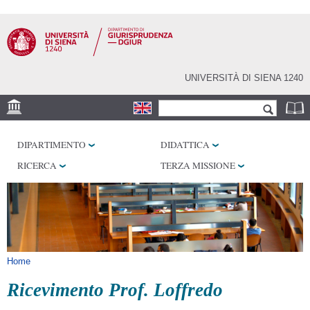
Salta al
contenuto
principale
UNIVERSITÀ DI SIENA 1240
Form di ricerca
Cerca
SEDE
DIPARTIMENTO
DIDATTICA
BIBLIOTECHE
RICERCA
TERZA MISSIONE
SERVIZI
Tu sei qui
Home
Ricevimento Prof. Loffredo