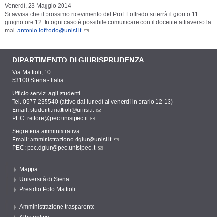
Venerdì, 23 Maggio 2014
Si avvisa che il prossimo ricevimento del Prof. Loffredo si terrà il giorno 11
giugno ore 12. In ogni caso è possibile comunicare con il docente attraverso la
mail
antonio.loffredo@unisi.it
DIPARTIMENTO DI GIURISPRUDENZA
Via Mattioli, 10
53100 Siena - Italia
Ufficio servizi agli studenti
Tel. 0577 235540 (attivo dal lunedì al venerdì in orario 12-13)
Email:
studenti.mattioli@unisi.it
PEC:
rettore@pec.unisipec.it
Segreteria amministrativa
Email:
amministrazione.dgiur@unisi.it
PEC:
pec.dgiur@pec.unisipec.it
Mappa
Università di Siena
Presidio Polo Mattioli
Amministrazione trasparente