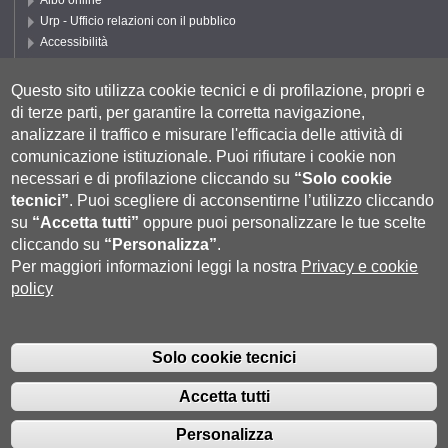
Albo online
Urp - Ufficio relazioni con il pubblico
Accessibilità
Privacy e Cookie policy
Cookie settings
Questo sito utilizza cookie tecnici e di profilazione, propri e
di terze parti, per garantire la corretta navigazione,
Segui UNISI
analizzare il traffico e misurare l'efficacia delle attività di
comunicazione istituzionale.
Puoi rifiutare i cookie non
necessari e di profilazione cliccando su
“Solo cookie
tecnici”
.
Puoi scegliere di acconsentirne l’utilizzo cliccando
su
“Accetta tutti”
oppure puoi personalizzare le tue scelte
cliccando su
“Personalizza”
.
Per maggiori informazioni leggi la nostra
Privacy e cookie
policy
Università degli Studi di Siena
- Rettorato, via Banchi di Sotto 55, 53100
Siena ITALIA
Solo cookie tecnici
P.IVA 00273530527 | C.F. 80002070524 |
Coordinate bancarie
|
Caselle
Pec: Posta Elettronica Certificata
|
Fatturazione Elettronica
Accetta tutti
Contatti:
urp@unisi.it
- URP - Ufficio Relazioni con il Pubblico Tel.
0577 235555 (dal lunedì al venerdì dalle 9.30 alle 10.30)
Personalizza