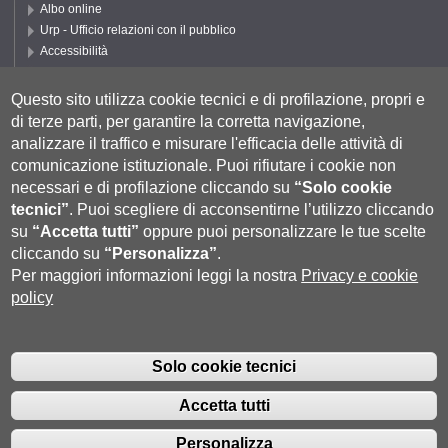
Albo online
Urp - Ufficio relazioni con il pubblico
Accessibilità
Privacy e Cookie policy
Cookie settings
Questo sito utilizza cookie tecnici e di profilazione, propri e
di terze parti, per garantire la corretta navigazione,
Segui UNISI
analizzare il traffico e misurare l'efficacia delle attività di
comunicazione istituzionale.
Puoi rifiutare i cookie non
necessari e di profilazione cliccando su
“Solo cookie
tecnici”
.
Puoi scegliere di acconsentirne l’utilizzo cliccando
su
“Accetta tutti”
oppure puoi personalizzare le tue scelte
cliccando su
“Personalizza”
.
Per maggiori informazioni leggi la nostra
Privacy e cookie
policy
Università degli Studi di Siena
- Rettorato, via Banchi di Sotto 55, 53100
Siena ITALIA
Solo cookie tecnici
P.IVA 00273530527 | C.F. 80002070524 |
Coordinate bancarie
|
Caselle
Pec: Posta Elettronica Certificata
|
Fatturazione Elettronica
Accetta tutti
Contatti:
urp@unisi.it
- URP - Ufficio Relazioni con il Pubblico Tel.
0577 235555 (dal lunedì al venerdì dalle 9.30 alle 10.30)
Personalizza