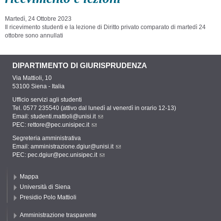
Martedì, 24 Ottobre 2023
Il ricevimento studenti e la lezione di Diritto privato comparato di martedì 24
ottobre sono annullati
DIPARTIMENTO DI GIURISPRUDENZA
Via Mattioli, 10
53100 Siena - Italia
Ufficio servizi agli studenti
Tel. 0577 235540 (attivo dal lunedì al venerdì in orario 12-13)
Email:
studenti.mattioli@unisi.it
PEC:
rettore@pec.unisipec.it
Segreteria amministrativa
Email:
amministrazione.dgiur@unisi.it
PEC:
pec.dgiur@pec.unisipec.it
Mappa
Università di Siena
Presidio Polo Mattioli
Amministrazione trasparente