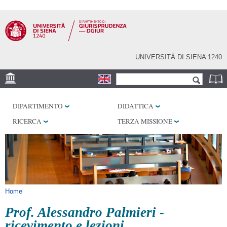
Salta al
contenuto
principale
UNIVERSITÀ DI SIENA 1240
Form di ricerca
Cerca
SEDE
DIPARTIMENTO
DIDATTICA
BIBLIOTECHE
RICERCA
TERZA MISSIONE
SERVIZI
Tu sei qui
Home
Prof. Alessandro Palmieri -
ricevimento e lezioni