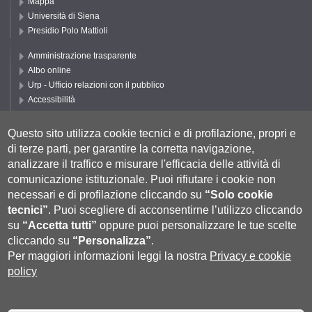
Mappa
Università di Siena
Presidio Polo Mattioli
Amministrazione trasparente
Albo online
Urp - Ufficio relazioni con il pubblico
Accessibilità
Privacy e Cookie policy
Cookie settings
Questo sito utilizza cookie tecnici e di profilazione, propri e
di terze parti, per garantire la corretta navigazione,
Segui UNISI
analizzare il traffico e misurare l'efficacia delle attività di
comunicazione istituzionale.
Puoi rifiutare i cookie non
necessari e di profilazione cliccando su
“Solo cookie
tecnici”
.
Puoi scegliere di acconsentirne l’utilizzo cliccando
su
“Accetta tutti”
oppure puoi personalizzare le tue scelte
cliccando su
“Personalizza”
.
Per maggiori informazioni leggi la nostra
Privacy e cookie
policy
Università degli Studi di Siena
- Rettorato, via Banchi di Sotto 55, 53100