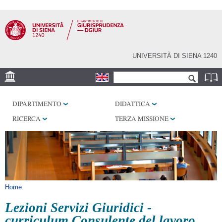
Salta al
contenuto
principale
UNIVERSITÀ DI SIENA 1240
Form di ricerca
Cerca
SEDE
DIPARTIMENTO
DIDATTICA
BIBLIOTECHE
RICERCA
TERZA MISSIONE
SERVIZI
Tu sei qui
Home
Lezioni Servizi Giuridici -
curriculum Consulente del lavoro