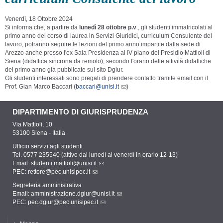
Venerdì, 18 Ottobre 2024
Si informa che, a partire da
lunedì 28 ottobre p.v
., gli studenti immatricolati al
primo anno del corso di laurea in Servizi Giuridici, curriculum Consulente del
lavoro, potranno seguire le lezioni del primo anno impartite dalla sede di
Arezzo anche presso l'ex Sala Presidenza al IV piano del Presidio Mattioli di
Siena (didattica sincrona da remoto), secondo l'orario delle attività didattiche
del primo anno già pubblicate sul sito Dgiur.
Gli studenti interessati sono pregati di prendere contatto tramite email con il
Prof. Gian Marco Baccari (
baccari@unisi.it
)
DIPARTIMENTO DI GIURISPRUDENZA
Via Mattioli, 10
53100 Siena - Italia
Ufficio servizi agli studenti
Tel. 0577 235540 (attivo dal lunedì al venerdì in orario 12-13)
Email:
studenti.mattioli@unisi.it
PEC:
rettore@pec.unisipec.it
Segreteria amministrativa
Email:
amministrazione.dgiur@unisi.it
PEC:
pec.dgiur@pec.unisipec.it