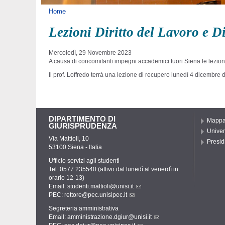
Tu sei qui
Home
Lezioni Diritto del Lavoro e Di
Mercoledì, 29 Novembre 2023
A causa di concomitanti impegni accademici fuori Siena le lezion
Il prof. Loffredo terrà una lezione di recupero lunedì 4 dicembre d
DIPARTIMENTO DI
Mapp
GIURISPRUDENZA
Univer
Via Mattioli, 10
Presid
53100 Siena - Italia
Ufficio servizi agli studenti
Tel. 0577 235540 (attivo dal lunedì al venerdì in
orario 12-13)
Email:
studenti.mattioli@unisi.it
PEC:
rettore@pec.unisipec.it
Segreteria amministrativa
Email:
amministrazione.dgiur@unisi.it