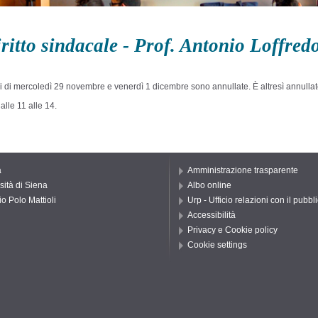
ritto sindacale - Prof. Antonio Loffred
i di mercoledì 29 novembre e venerdì 1 dicembre sono annullate. È altresì annullat
alle 11 alle 14.
a
Amministrazione trasparente
sità di Siena
Albo online
io Polo Mattioli
Urp - Ufficio relazioni con il pubbl
Accessibilità
Privacy e Cookie policy
Cookie settings