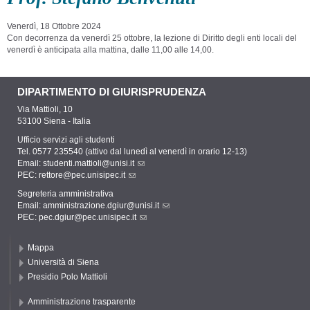
Venerdì, 18 Ottobre 2024
Con decorrenza da venerdì 25 ottobre, la lezione di Diritto degli enti locali del
venerdì è anticipata alla mattina, dalle 11,00 alle 14,00.
DIPARTIMENTO DI GIURISPRUDENZA
Via Mattioli, 10
53100 Siena - Italia
Ufficio servizi agli studenti
Tel. 0577 235540 (attivo dal lunedì al venerdì in orario 12-13)
Email:
studenti.mattioli@unisi.it
PEC:
rettore@pec.unisipec.it
Segreteria amministrativa
Email:
amministrazione.dgiur@unisi.it
PEC:
pec.dgiur@pec.unisipec.it
Mappa
Università di Siena
Presidio Polo Mattioli
Amministrazione trasparente