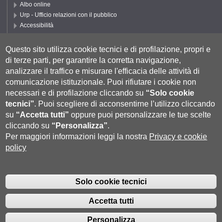
Albo online
Urp - Ufficio relazioni con il pubblico
Accessibilità
Privacy e Cookie policy
Cookie settings
Questo sito utilizza cookie tecnici e di profilazione, propri e
di terze parti, per garantire la corretta navigazione,
Segui UNISI
analizzare il traffico e misurare l'efficacia delle attività di
comunicazione istituzionale.
Puoi rifiutare i cookie non
necessari e di profilazione cliccando su
“Solo cookie
tecnici”
.
Puoi scegliere di acconsentirne l’utilizzo cliccando
su
“Accetta tutti”
oppure puoi personalizzare le tue scelte
cliccando su
“Personalizza”
.
Per maggiori informazioni leggi la nostra
Privacy e cookie
policy
Università degli Studi di Siena
- Rettorato, via Banchi di Sotto 55, 53100
Siena ITALIA
Solo cookie tecnici
P.IVA 00273530527 | C.F. 80002070524 |
Coordinate bancarie
|
Caselle
Pec: Posta Elettronica Certificata
|
Fatturazione Elettronica
Accetta tutti
Contatti:
urp@unisi.it
- URP - Ufficio Relazioni con il Pubblico Tel.
0577 235555 (dal lunedì al venerdì dalle 9.30 alle 10.30)
Personalizza