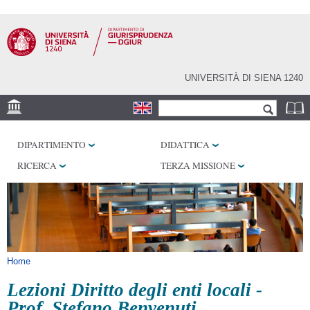
Salta al
contenuto
principale
UNIVERSITÀ DI SIENA 1240
Form di ricerca
Cerca
SEDE
DIPARTIMENTO
DIDATTICA
BIBLIOTECHE
RICERCA
TERZA MISSIONE
SERVIZI
Tu sei qui
Home
Lezioni Diritto degli enti locali -
Prof. Stefano Benvenuti