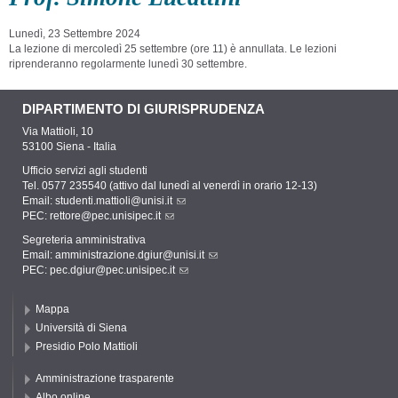
Lunedì, 23 Settembre 2024
La lezione di mercoledì 25 settembre (ore 11) è annullata. Le lezioni
riprenderanno regolarmente lunedì 30 settembre.
DIPARTIMENTO DI GIURISPRUDENZA
Via Mattioli, 10
53100 Siena - Italia
Ufficio servizi agli studenti
Tel. 0577 235540 (attivo dal lunedì al venerdì in orario 12-13)
Email:
studenti.mattioli@unisi.it
PEC:
rettore@pec.unisipec.it
Segreteria amministrativa
Email:
amministrazione.dgiur@unisi.it
PEC:
pec.dgiur@pec.unisipec.it
Mappa
Università di Siena
Presidio Polo Mattioli
Amministrazione trasparente
Albo online