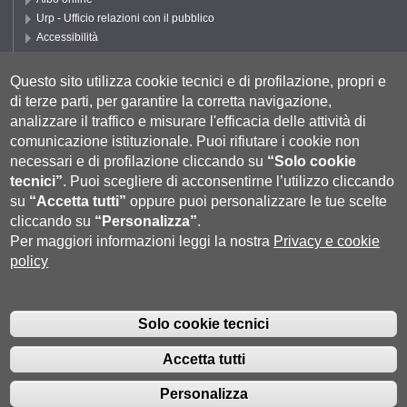
Urp - Ufficio relazioni con il pubblico
Accessibilità
Privacy e Cookie policy
Cookie settings
Questo sito utilizza cookie tecnici e di profilazione, propri e
di terze parti, per garantire la corretta navigazione,
Segui UNISI
analizzare il traffico e misurare l'efficacia delle attività di
comunicazione istituzionale.
Puoi rifiutare i cookie non
necessari e di profilazione cliccando su
“Solo cookie
tecnici”
.
Puoi scegliere di acconsentirne l’utilizzo cliccando
su
“Accetta tutti”
oppure puoi personalizzare le tue scelte
cliccando su
“Personalizza”
.
Per maggiori informazioni leggi la nostra
Privacy e cookie
policy
Università degli Studi di Siena
- Rettorato, via Banchi di Sotto 55, 53100
Siena ITALIA
Solo cookie tecnici
P.IVA 00273530527 | C.F. 80002070524 |
Coordinate bancarie
|
Caselle
Pec: Posta Elettronica Certificata
|
Fatturazione Elettronica
Accetta tutti
Contatti:
urp@unisi.it
- URP - Ufficio Relazioni con il Pubblico Tel.
0577 235555 (dal lunedì al venerdì dalle 9.30 alle 10.30)
Personalizza