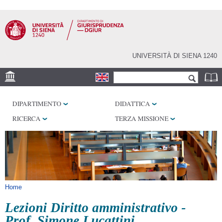
Salta al
contenuto
principale
UNIVERSITÀ DI SIENA 1240
Form di ricerca
Cerca
SEDE
DIPARTIMENTO
DIDATTICA
BIBLIOTECHE
RICERCA
TERZA MISSIONE
SERVIZI
Tu sei qui
Home
Lezioni Diritto amministrativo -
Prof. Simone Lucattini