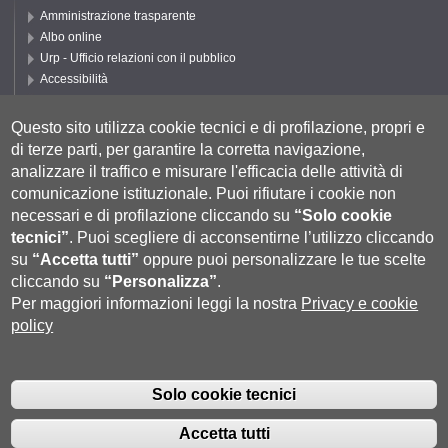
Amministrazione trasparente
Albo online
Urp - Ufficio relazioni con il pubblico
Accessibilità
Privacy e Cookie policy
Cookie settings
Questo sito utilizza cookie tecnici e di profilazione, propri e
di terze parti, per garantire la corretta navigazione,
Segui UNISI
analizzare il traffico e misurare l'efficacia delle attività di
comunicazione istituzionale.
Puoi rifiutare i cookie non
necessari e di profilazione cliccando su
“Solo cookie
tecnici”
.
Puoi scegliere di acconsentirne l’utilizzo cliccando
su
“Accetta tutti”
oppure puoi personalizzare le tue scelte
cliccando su
“Personalizza”
.
Per maggiori informazioni leggi la nostra
Privacy e cookie
policy
Università degli Studi di Siena
- Rettorato, via Banchi di Sotto 55, 53100
Siena ITALIA
Solo cookie tecnici
P.IVA 00273530527 | C.F. 80002070524 |
Coordinate bancarie
|
Caselle
Pec: Posta Elettronica Certificata
|
Fatturazione Elettronica
Accetta tutti
Contatti:
urp@unisi.it
- URP - Ufficio Relazioni con il Pubblico Tel.