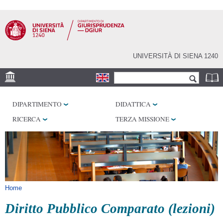
Salta al
contenuto
principale
UNIVERSITÀ DI SIENA 1240
Form di ricerca
Cerca
SEDE
DIPARTIMENTO
DIDATTICA
BIBLIOTECHE
RICERCA
TERZA MISSIONE
SERVIZI
Tu sei qui
Home
Diritto Pubblico Comparato (lezioni)