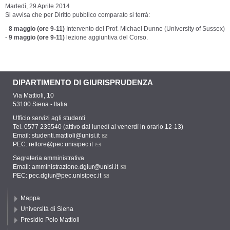
Martedì, 29 Aprile 2014
Si avvisa che per Diritto pubblico comparato si terrà:
-
8 maggio (ore 9-11)
Intervento del Prof. Michael Dunne (University of Sussex)
-
9 maggio (ore 9-11)
lezione aggiuntiva del Corso.
DIPARTIMENTO DI GIURISPRUDENZA
Via Mattioli, 10
53100 Siena - Italia
Ufficio servizi agli studenti
Tel. 0577 235540 (attivo dal lunedì al venerdì in orario 12-13)
Email:
studenti.mattioli@unisi.it
PEC:
rettore@pec.unisipec.it
Segreteria amministrativa
Email:
amministrazione.dgiur@unisi.it
PEC:
pec.dgiur@pec.unisipec.it
Mappa
Università di Siena
Presidio Polo Mattioli