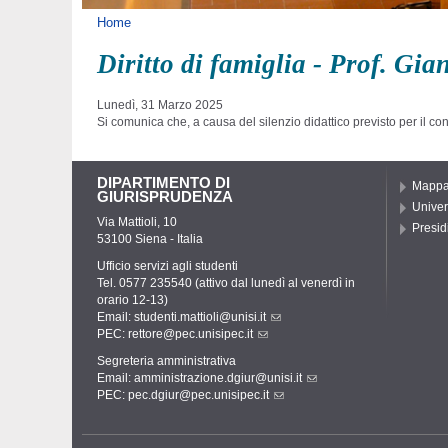
Tu sei qui
Home
Diritto di famiglia - Prof. Gi
Lunedì, 31 Marzo 2025
Si comunica che, a causa del silenzio didattico previsto per il co
DIPARTIMENTO DI
Mapp
GIURISPRUDENZA
Univer
Via Mattioli, 10
Presid
53100 Siena - Italia
Ufficio servizi agli studenti
Tel. 0577 235540 (attivo dal lunedì al venerdì in
orario 12-13)
Email:
studenti.mattioli@unisi.it
PEC:
rettore@pec.unisipec.it
Segreteria amministrativa
Email:
amministrazione.dgiur@unisi.it
PEC:
pec.dgiur@pec.unisipec.it