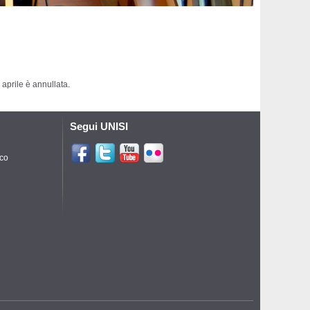
 aprile è annullata.
Segui UNISI
ico