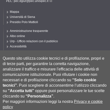
PEC:
pec.dgiur@pec.unisipec.it
Mappa
Università di Siena
Presidio Polo Mattioli
Amministrazione trasparente
Albo online
Urp - Ufficio relazioni con il pubblico
Accessibilità
Privacy e Cookie policy
Cookie settings
Questo sito utilizza cookie tecnici e di profilazione, propri e
di terze parti, per garantire la corretta navigazione,
Segui UNISI
analizzare il traffico e misurare l'efficacia delle attività di
comunicazione istituzionale.
Puoi rifiutare i cookie non
necessari e di profilazione cliccando su
“Solo cookie
tecnici”
.
Puoi scegliere di acconsentirne l’utilizzo cliccando
su
“Accetta tutti”
oppure puoi personalizzare le tue scelte
cliccando su
“Personalizza”
.
Per maggiori informazioni leggi la nostra
Privacy e cookie
policy