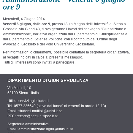
ore 9
Mercoledì, 4 Giugno 2014
Venerdì 6 giugno, dalle ore 9
, presso l'Aula Magna dell'Università di Siena a
Grosseto, via Ginori 43, si svolgeranno i lavori del convegno "Giurisdizione e
Amministrazione", iniziativa organizzata dal Dipartimento di Giurisprudenza e
dal Dipartimento di Scienze Politiche, con il contributo dell'Ordine degli
Avvocati di Grosseto e del Polo Universitario Grossetano.
Per informazioni o chiarimenti, possibile contattare la segreteria organizzativa,
ai recapiti indicati in calce al presente messaggio.
Tutti gli interessati sono invitati a partecipare.
DIPARTIMENTO DI GIURISPRUDENZA
Via Mattioli, 10
53100 Siena - Italia
Ufficio servizi agli studenti
Tel. 0577 235540 (attivo dal lunedì al venerdì in orario 12-13)
Email:
studenti.mattioli@unisi.it
PEC:
rettore@pec.unisipec.it
Segreteria amministrativa
Email:
amministrazione.dgiur@unisi.it