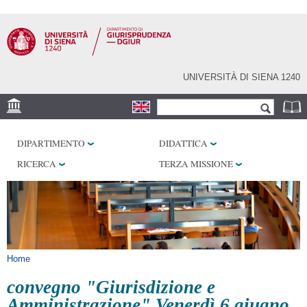
Salta al
contenuto
principale
UNIVERSITÀ DI SIENA 1240
Form di ricerca
Cerca
SEDE
DIPARTIMENTO
DIDATTICA
BIBLIOTECHE
RICERCA
TERZA MISSIONE
SERVIZI
Tu sei qui
Home
convegno "Giurisdizione e
Amministrazione" Venerdì 6 giugno