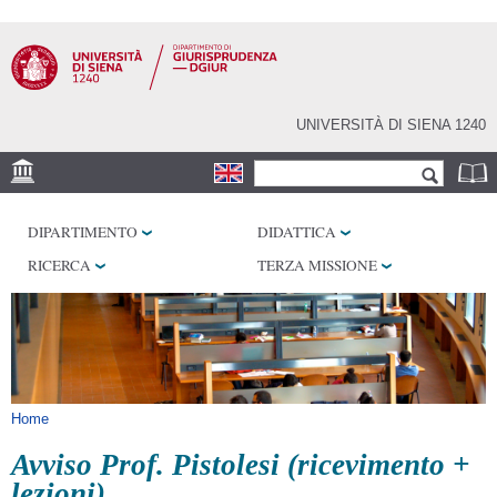
Salta al
contenuto
principale
UNIVERSITÀ DI SIENA 1240
Form di ricerca
Cerca
SEDE
DIPARTIMENTO
DIDATTICA
BIBLIOTECHE
RICERCA
TERZA MISSIONE
SERVIZI
Tu sei qui
Home
Avviso Prof. Pistolesi (ricevimento +
lezioni)