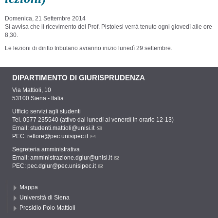
Domenica, 21 Settembre 2014
Si avvisa che il ricevimento del Prof. Pistolesi verrà tenuto ogni giovedì alle ore
8,30.
Le lezioni di diritto tributario avranno inizio lunedì 29 settembre.
DIPARTIMENTO DI GIURISPRUDENZA
Via Mattioli, 10
53100 Siena - Italia
Ufficio servizi agli studenti
Tel. 0577 235540 (attivo dal lunedì al venerdì in orario 12-13)
Email:
studenti.mattioli@unisi.it
PEC:
rettore@pec.unisipec.it
Segreteria amministrativa
Email:
amministrazione.dgiur@unisi.it
PEC:
pec.dgiur@pec.unisipec.it
Mappa
Università di Siena
Presidio Polo Mattioli