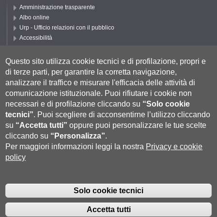
Amministrazione trasparente
Albo online
Urp - Ufficio relazioni con il pubblico
Accessibilità
Privacy e Cookie policy
Cookie settings
Questo sito utilizza cookie tecnici e di profilazione, propri e
di terze parti, per garantire la corretta navigazione,
Segui UNISI
analizzare il traffico e misurare l'efficacia delle attività di
comunicazione istituzionale.
Puoi rifiutare i cookie non
necessari e di profilazione cliccando su
“Solo cookie
tecnici”
.
Puoi scegliere di acconsentirne l’utilizzo cliccando
su
“Accetta tutti”
oppure puoi personalizzare le tue scelte
cliccando su
“Personalizza”
.
Per maggiori informazioni leggi la nostra
Privacy e cookie
policy
Università degli Studi di Siena
- Rettorato, via Banchi di Sotto 55, 53100
Siena ITALIA
Solo cookie tecnici
P.IVA 00273530527 | C.F. 80002070524 |
Coordinate bancarie
|
Caselle
Pec: Posta Elettronica Certificata
|
Fatturazione Elettronica
Accetta tutti
Contatti:
urp@unisi.it
- URP - Ufficio Relazioni con il Pubblico Tel.