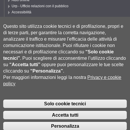
Albo online
Urp - Ufficio relazioni con il pubblico
Accessibilità
Privacy e Cookie policy
Cookie settings
Questo sito utilizza cookie tecnici e di profilazione, propri e
di terze parti, per garantire la corretta navigazione,
Segui UNISI
analizzare il traffico e misurare l'efficacia delle attività di
comunicazione istituzionale.
Puoi rifiutare i cookie non
necessari e di profilazione cliccando su
“Solo cookie
tecnici”
.
Puoi scegliere di acconsentirne l’utilizzo cliccando
su
“Accetta tutti”
oppure puoi personalizzare le tue scelte
cliccando su
“Personalizza”
.
Per maggiori informazioni leggi la nostra
Privacy e cookie
policy
Università degli Studi di Siena
- Rettorato, via Banchi di Sotto 55, 53100
Siena ITALIA
Solo cookie tecnici
P.IVA 00273530527 | C.F. 80002070524 |
Coordinate bancarie
|
Caselle
Pec: Posta Elettronica Certificata
|
Fatturazione Elettronica
Accetta tutti
Contatti:
urp@unisi.it
- URP - Ufficio Relazioni con il Pubblico Tel.
0577 235555 (dal lunedì al venerdì dalle 9.30 alle 10.30)
Personalizza