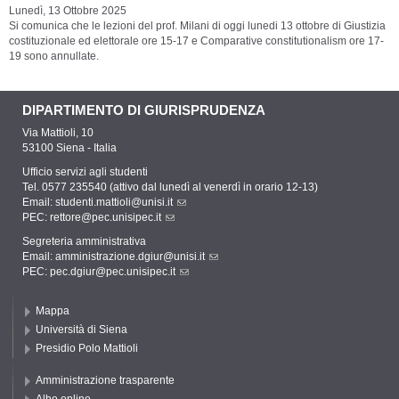
Lunedì, 13 Ottobre 2025
Si comunica che le lezioni del prof. Milani
di oggi lunedi 13 ottobre di
Giustizia
costituzionale ed elettorale ore 15-17 e Comparative constitutionalism ore 17-
19 sono annullate.
DIPARTIMENTO DI GIURISPRUDENZA
Via Mattioli, 10
53100 Siena - Italia
Ufficio servizi agli studenti
Tel. 0577 235540 (attivo dal lunedì al venerdì in orario 12-13)
Email:
studenti.mattioli@unisi.it
PEC:
rettore@pec.unisipec.it
Segreteria amministrativa
Email:
amministrazione.dgiur@unisi.it
PEC:
pec.dgiur@pec.unisipec.it
Mappa
Università di Siena
Presidio Polo Mattioli
Amministrazione trasparente