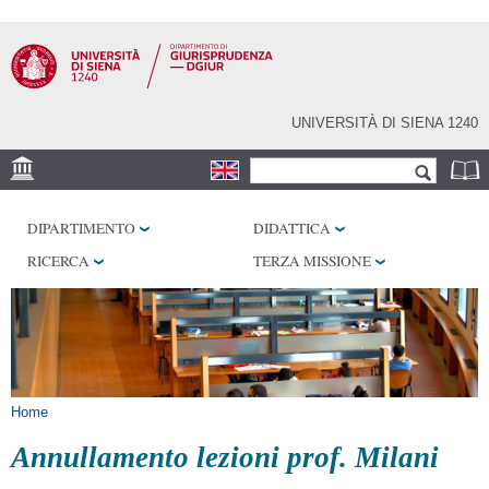
Salta al
contenuto
principale
UNIVERSITÀ DI SIENA 1240
Form di ricerca
Cerca
SEDE
DIPARTIMENTO
DIDATTICA
BIBLIOTECHE
RICERCA
TERZA MISSIONE
SERVIZI
Tu sei qui
Home
Annullamento lezioni prof. Milani