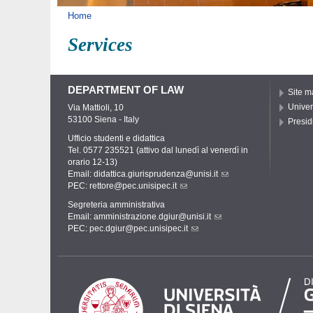
You are here
Home
Services
DEPARTMENT OF LAW
Site m
Univer
Via Mattioli, 10
53100 Siena - Italy
Presid
Ufficio studenti e didattica
Tel. 0577 235521 (attivo dal lunedì al venerdì in
orario 12-13)
Email:
didattica.giurisprudenza@unisi.it
PEC:
rettore@pec.unisipec.it
Segreteria amministrativa
Email:
amministrazione.dgiur@unisi.it
PEC:
pec.dgiur@pec.unisipec.it