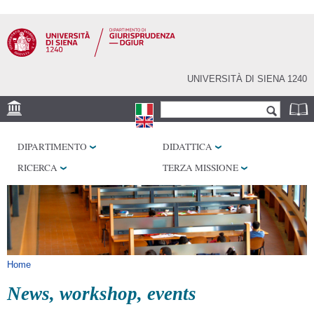
Salta al
contenuto
principale
UNIVERSITÀ DI SIENA 1240
Form di ricerca
Cerca
SEDE
DIPARTIMENTO
DIDATTICA
BIBLIOTECHE
RICERCA
TERZA MISSIONE
SERVIZI
Tu sei qui
Home
News, workshop, events