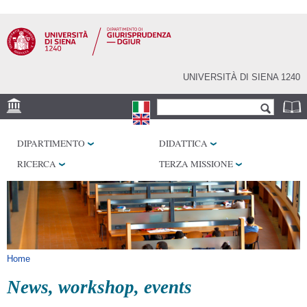
Salta al
contenuto
principale
UNIVERSITÀ DI SIENA 1240
Form di ricerca
Cerca
SEDE
DIPARTIMENTO
DIDATTICA
BIBLIOTECHE
RICERCA
TERZA MISSIONE
SERVIZI
Tu sei qui
Home
News, workshop, events