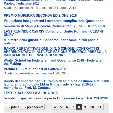
Premio di laurea in materia di diritto del lavoro a nome "Cesare
Paoletti" edizione 2017
Scadenza presentazione domande 28 febbraio 2018
PREMIO MURMURA SECONDA EDIZIONE 2018
Valutazione insegnamenti I semestre: compilazione Questionari
Seminario di Studi e Ricerche Parlamentari S. Tosi - Bando 2018
LAST REMINDER Call XIV Collegio di Diritto Romano - CEDANT
UNIPV
Ministero della giustizia: Concorso, per esame, a 300 posti di
notaio
BANDO PER L’ATTIVAZIONE DI N. 5 (CINQUE) CONTRATTI DI
APPRENDISTATO DI ALTA FORMAZIONE E RICERCA PRESSO LA
BANCA MONTE DEI PASCHI DI SIENA
Winter School on Federalism and Governance 2018 - Federalism in
the Making
Premio CEI - Miglior Tesi di Laurea 2017
Scadenza presentazione domande 15/03/2018
Bando di concorso per n.1 Premio di studio da destinare a studenti
iscritti al IV anno della LM in Giurisprudenza a.a. 2016-17 in
memoria del Prof. M. Cantucci
TEST DI ACCESSO A.A. 2017/2018
Scuola di Specializzazione per le Professioni Legali A.A. 2017/2018
Pagine
« prima
‹ precedente
…
4
5
6
7
8
9
10
11