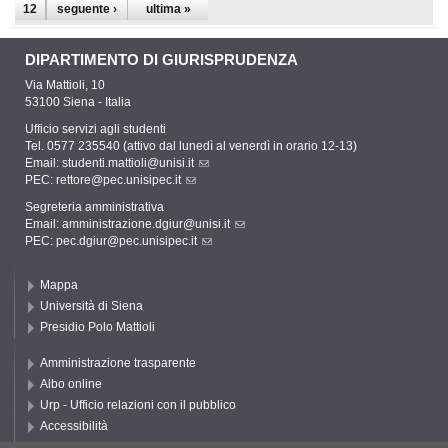
12
seguente ›
ultima »
DIPARTIMENTO DI GIURISPRUDENZA
Via Mattioli, 10
53100 Siena - Italia
Ufficio servizi agli studenti
Tel. 0577 235540 (attivo dal lunedì al venerdì in orario 12-13)
Email:
studenti.mattioli@unisi.it
PEC:
rettore@pec.unisipec.it
Segreteria amministrativa
Email:
amministrazione.dgiur@unisi.it
PEC:
pec.dgiur@pec.unisipec.it
Mappa
Università di Siena
Presidio Polo Mattioli
Amministrazione trasparente
Albo online
Urp - Ufficio relazioni con il pubblico
Accessibilità
Privacy e Cookie policy