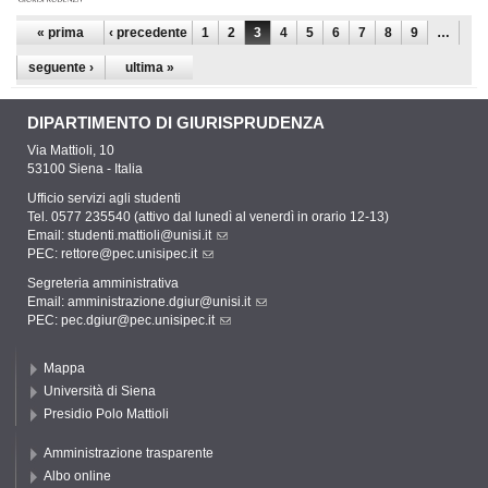
Pagine
« prima
‹ precedente
1
2
3
4
5
6
7
8
9
…
seguente ›
ultima »
DIPARTIMENTO DI GIURISPRUDENZA
Via Mattioli, 10
53100 Siena - Italia
Ufficio servizi agli studenti
Tel. 0577 235540 (attivo dal lunedì al venerdì in orario 12-13)
Email:
studenti.mattioli@unisi.it
PEC:
rettore@pec.unisipec.it
Segreteria amministrativa
Email:
amministrazione.dgiur@unisi.it
PEC:
pec.dgiur@pec.unisipec.it
Mappa
Università di Siena
Presidio Polo Mattioli
Amministrazione trasparente
Albo online