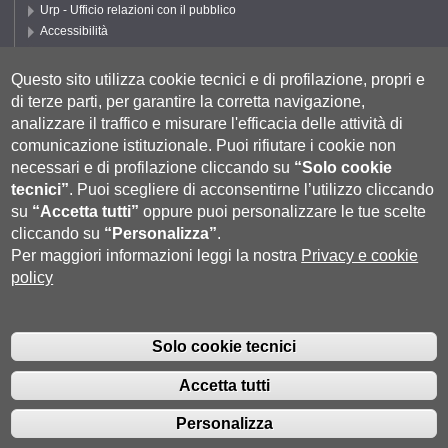
Urp - Ufficio relazioni con il pubblico
Accessibilità
Privacy e Cookie policy
Cookie settings
Questo sito utilizza cookie tecnici e di profilazione, propri e
di terze parti, per garantire la corretta navigazione,
Segui UNISI
analizzare il traffico e misurare l'efficacia delle attività di
comunicazione istituzionale.
Puoi rifiutare i cookie non
necessari e di profilazione cliccando su
“Solo cookie
tecnici”
.
Puoi scegliere di acconsentirne l’utilizzo cliccando
su
“Accetta tutti”
oppure puoi personalizzare le tue scelte
cliccando su
“Personalizza”
.
Per maggiori informazioni leggi la nostra
Privacy e cookie
policy
Università degli Studi di Siena
- Rettorato, via Banchi di Sotto 55, 53100
Siena ITALIA
Solo cookie tecnici
P.IVA 00273530527 | C.F. 80002070524 |
Coordinate bancarie
|
Caselle
Pec: Posta Elettronica Certificata
|
Fatturazione Elettronica
Accetta tutti
Contatti:
urp@unisi.it
- URP - Ufficio Relazioni con il Pubblico Tel.
0577 235555 (dal lunedì al venerdì dalle 9.30 alle 10.30)
Personalizza