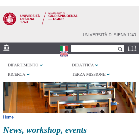
Salta al
contenuto
principale
UNIVERSITÀ DI SIENA 1240
Form di ricerca
Cerca
SEDE
DIPARTIMENTO
DIDATTICA
BIBLIOTECHE
RICERCA
TERZA MISSIONE
SERVIZI
Tu sei qui
Home
News, workshop, events