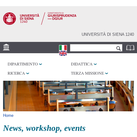
Salta al
contenuto
principale
UNIVERSITÀ DI SIENA 1240
Form di ricerca
Cerca
SEDE
DIPARTIMENTO
DIDATTICA
BIBLIOTECHE
RICERCA
TERZA MISSIONE
SERVIZI
Tu sei qui
Home
News, workshop, events